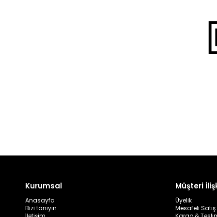
Kurumsal
Müşteri İlişk
Anasayfa
Üyelik
Bizi tanıyın
Mesafeli Satı
İletişim
Kargo & Tesli